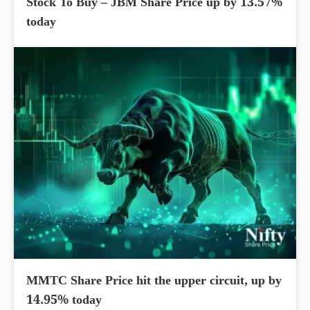
Stock To Buy – JBM Share Price up by 13.57%
today
MMTC Share Price hit the upper circuit, up by
14.95% today