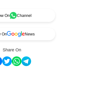
ow On
Channel
w On
News
Share On