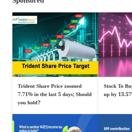
Sponsored
Trident Share Price zoomed
Stock To Bu
7.71% in the last 5 days; Should
up by 13.5
you hold?