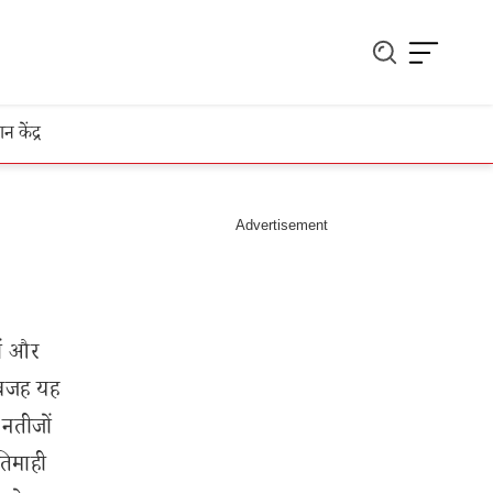
ञान केंद्र
ों और
 वजह यह
 नतीजों
तिमाही