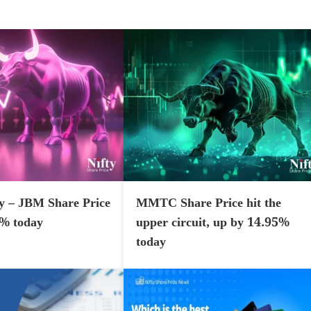
y – JBM Share Price
MMTC Share Price hit the
7% today
upper circuit, up by 14.95%
today