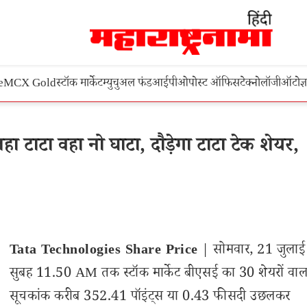
e
MCX Gold
स्टॉक मार्केट
म्युचुअल फंड
आईपीओ
पोस्ट ऑफिस
टेक्नोलॉजी
ऑटो
ज्
टाटा वहा नो घाटा, दौड़ेगा टाटा टेक शेयर,
Tata Technologies Share Price
| सोमवार, 21 जुला
सुबह 11.50 AM तक स्टॉक मार्केट बीएसई का 30 शेयरों वाला
सूचकांक करीब 352.41 पॉइंट्स या 0.43 फीसदी उछलकर