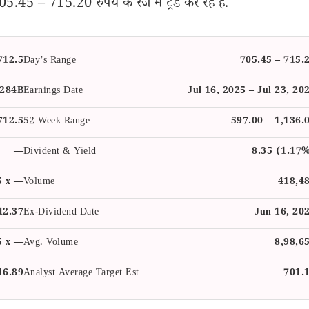
5 – 715.20 रुपये के रेंज में ट्रेड कर रहे है.
712.5
Day’s Range
705.45 – 715.
.284B
Earnings Date
Jul 16, 2025 – Jul 23, 20
712.5
52 Week Range
597.00 – 1,136.
—
Divident & Yield
8.35 (1.17
5 x —
Volume
418,4
42.37
Ex-Dividend Date
Jun 16, 20
5 x —
Avg. Volume
8,98,6
16.89
Analyst Average Target Est
701.