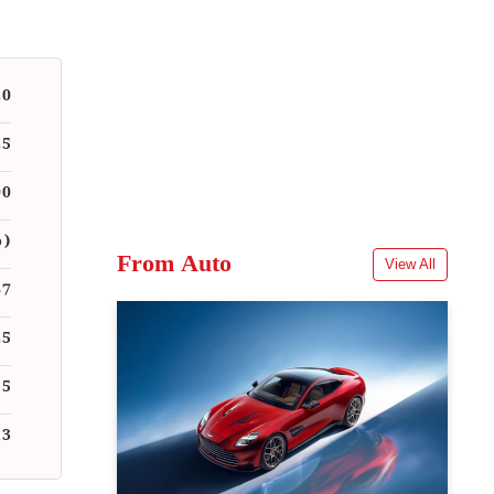
20
25
00
%)
From Auto
View All
87
25
55
13