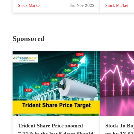
Stock Market
3rd Nov 2022
Stock Market
Sponsored
Trident Share Price zoomed
Stock To Bu