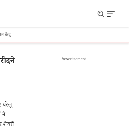
ञान केंद्र
रीदने
र घरेलू
 ने
 शेयरों