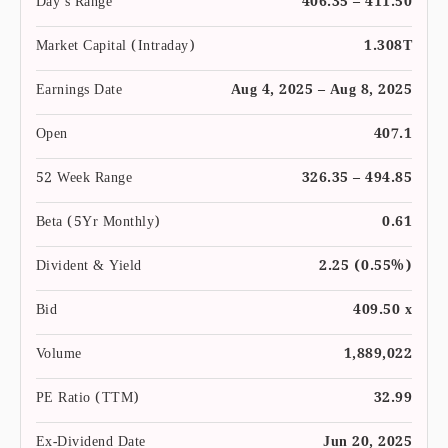
Day’s Range
406.35 – 411.50
Market Capital (Intraday)
1.308T
Earnings Date
Aug 4, 2025 – Aug 8, 2025
Open
407.1
52 Week Range
326.35 – 494.85
Beta (5Yr Monthly)
0.61
Divident & Yield
2.25 (0.55%)
Bid
409.50 x
Volume
1,889,022
PE Ratio (TTM)
32.99
Ex-Dividend Date
Jun 20, 2025