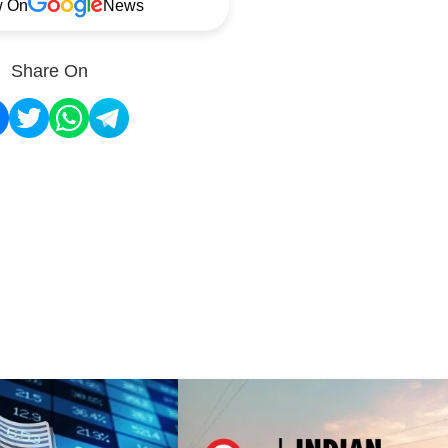
w On
News
Share On