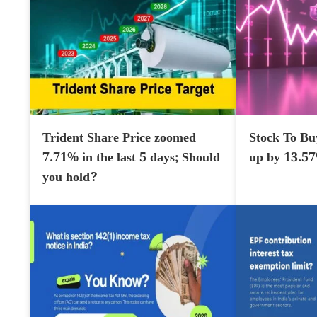
Trident Share Price zoomed
Stock To Bu
7.71% in the last 5 days; Should
up by 13.5
you hold?