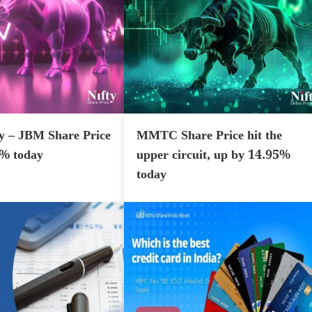
y – JBM Share Price
MMTC Share Price hit the
7% today
upper circuit, up by 14.95%
today