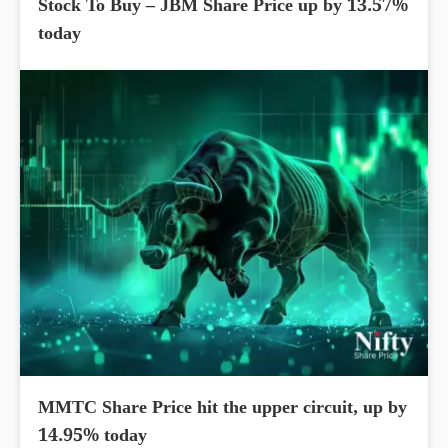
Stock To Buy – JBM Share Price up by 13.57%
today
MMTC Share Price hit the upper circuit, up by
14.95% today