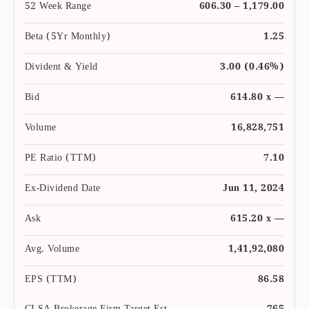
52 Week Range
606.30 – 1,179.00
Beta (5Yr Monthly)
1.25
Divident & Yield
3.00 (0.46%)
Bid
614.80 x —
Volume
16,828,751
PE Ratio (TTM)
7.10
Ex-Dividend Date
Jun 11, 2024
Ask
615.20 x —
Avg. Volume
1,41,92,080
EPS (TTM)
86.58