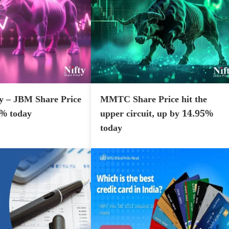
y – JBM Share Price
MMTC Share Price hit the
7% today
upper circuit, up by 14.95%
today