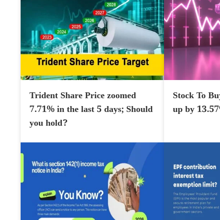
Trident Share Price zoomed
Stock To Bu
7.71% in the last 5 days; Should
up by 13.5
you hold?