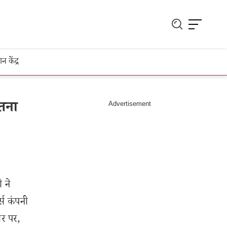
ञान केंद्र
तना
ी ने
्स कंपनी
र पर,