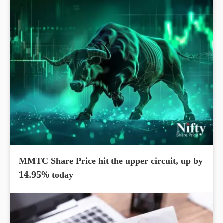
MMTC Share Price hit the upper circuit, up by
14.95% today