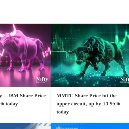
y – JBM Share Price
MMTC Share Price hit the
7% today
upper circuit, up by 14.95%
today