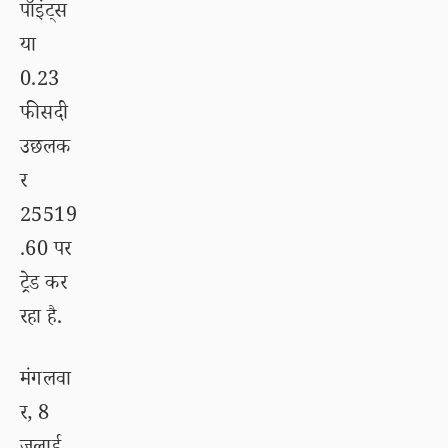
पॉइंट्स
या
0.23
फीसदी
उछलक
र
25519
.60 पर
ट्रेड कर
रहा है.
मंगलवा
र, 8