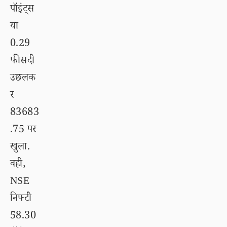
पॉइंट्स
या
0.29
फीसदी
उछलक
र
83683
.75 पर
खुला.
वही,
NSE
निफ्टी
58.30