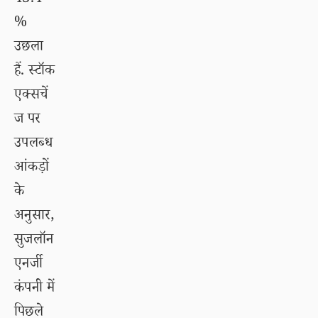
%
उछला
हैं. स्टॉक
एक्सचें
ज पर
उपलब्ध
आंकड़ों
के
अनुसार,
सुजलॉन
एनर्जी
कंपनी में
पिछले