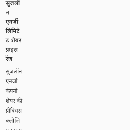
सुजलॉ
न
एनर्जी
लिमिटे
ड शेयर
प्राइस
रेंज
सुजलॉन
एनर्जी
कंपनी
शेयर की
प्रीवियस
क्लोजिं