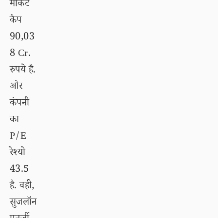
मार्केट
कैप
90,03
8 Cr.
रुपये है.
और
कंपनी
का
P/E
रेश्यो
43.5
है. वही,
सुजलॉन