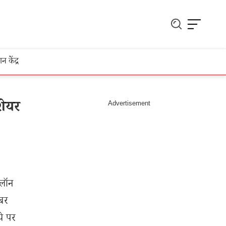
ञान केंद्र
शेयर
जलॉन
ंबर
े पर