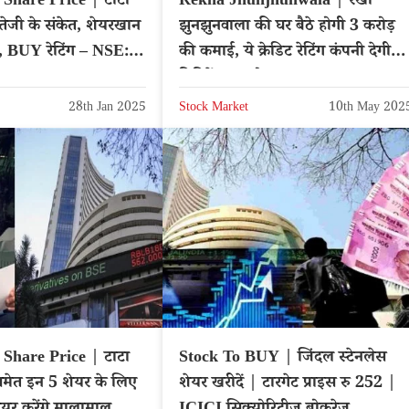
Share Price | टाटा
Rekha Jhunjhunwala | रेखा
ं तेजी के संकेत, शेयरखान
झुनझुनवाला की घर बैठे होगी 3 करोड़
श, BUY रेटिंग – NSE:
की कमाई, ये क्रेडिट रेटिंग कंपनी देगी
ORS
डिविडेंड का तोहफा
28th Jan 2025
Stock Market
10th May 202
Share Price | टाटा
Stock To BUY | जिंदल स्टेनलेस
समेत इन 5 शेयर के लिए
शेयर खरीदें | टारगेट प्राइस रु 252 |