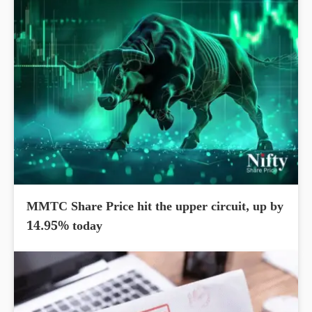
MMTC Share Price hit the upper circuit, up by
14.95% today