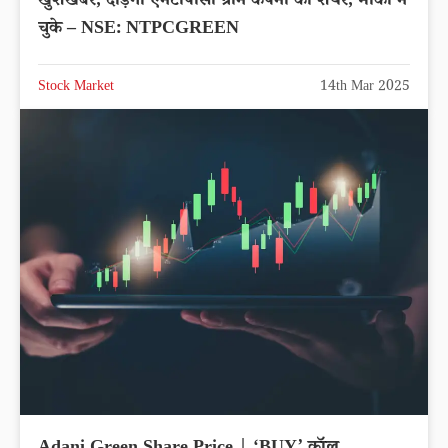
खुशखबर, दौड़ेगा एनटीपीसी ग्रीन कंपनी का शेयर, मौका न
चुके – NSE: NTPCGREEN
Stock Market
14th Mar 2025