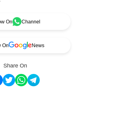
ow On
Channel
w On
News
Share On