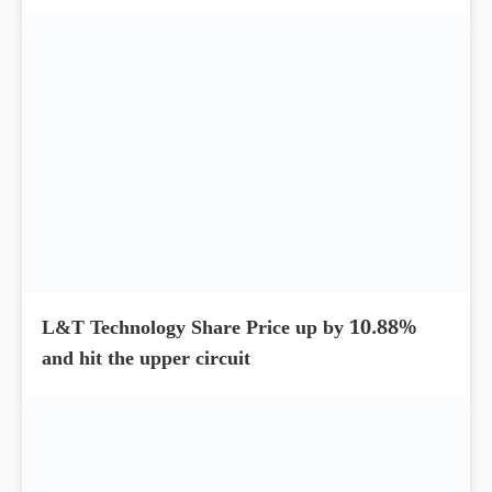
Cholamandalam Finance Share Price up by
4.26%; Delivered 156% return
L&T Technology Share Price up by 10.88%
and hit the upper circuit