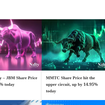
y – JBM Share Price
MMTC Share Price hit the
7% today
upper circuit, up by 14.95%
today