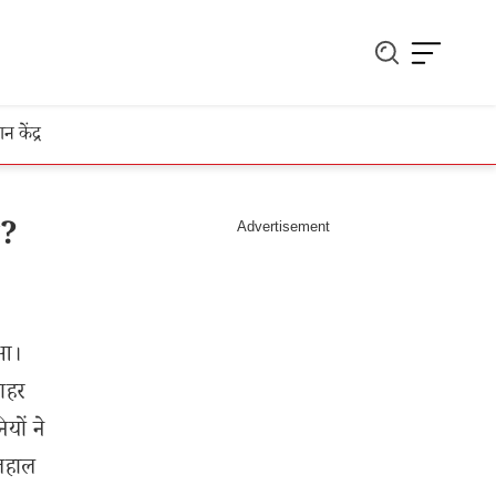
ञान केंद्र
ए?
ुआ।
बाहर
यों ने
िलहाल