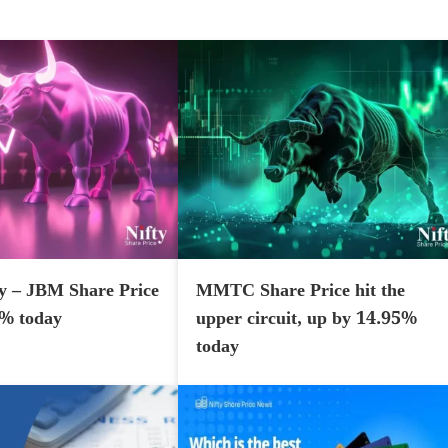
y – JBM Share Price
MMTC Share Price hit the
7% today
upper circuit, up by 14.95%
today