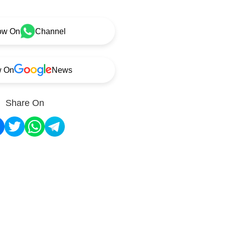
ow On
Channel
w On
News
Share On