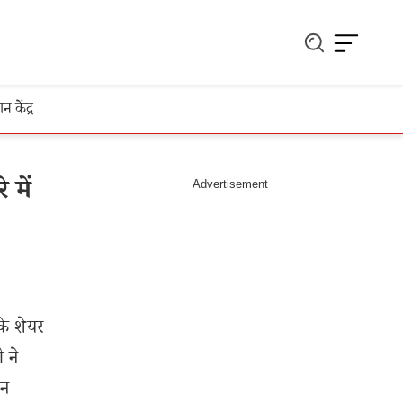
ञान केंद्र
 में
के शेयर
ी ने
एन