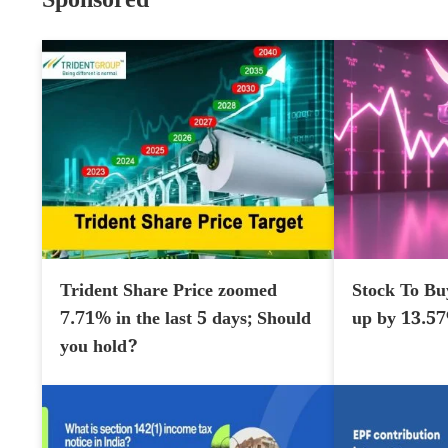
Sponsored
Trident Share Price zoomed
Stock To Bu
7.71% in the last 5 days; Should
up by 13.5
you hold?