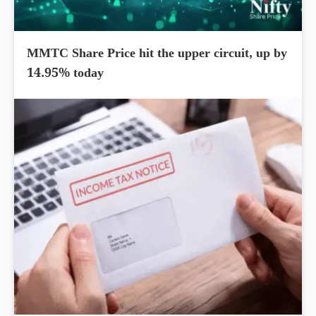
MMTC Share Price hit the upper circuit, up by
14.95% today