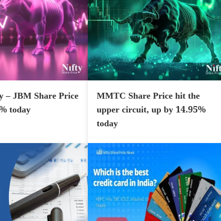
y – JBM Share Price
MMTC Share Price hit the
7% today
upper circuit, up by 14.95%
today