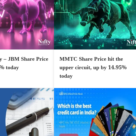
y – JBM Share Price
MMTC Share Price hit the
7% today
upper circuit, up by 14.95%
today