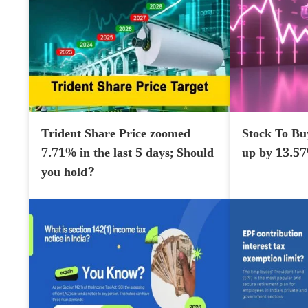
Trident Share Price zoomed
Stock To Bu
7.71% in the last 5 days; Should
up by 13.5
you hold?