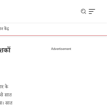
ञान केंद्र
शकों
ार के
 से सात
या। सात