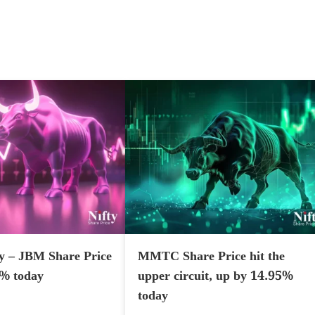
y – JBM Share Price
MMTC Share Price hit the
7% today
upper circuit, up by 14.95%
today