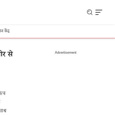
ञान केंद्र
ओर से
त्व
े
 साथ