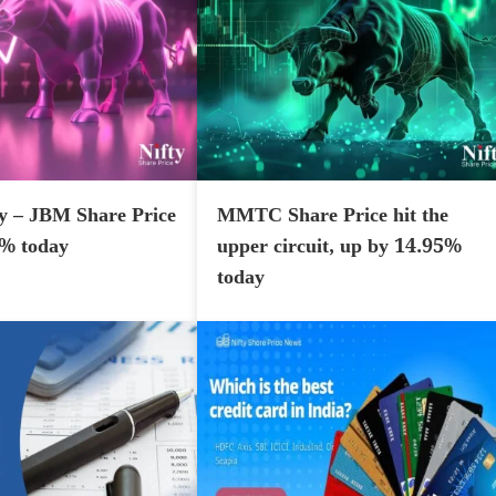
y – JBM Share Price
MMTC Share Price hit the
7% today
upper circuit, up by 14.95%
today