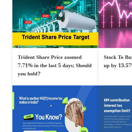
Trident Share Price zoomed
Stock To Bu
7.71% in the last 5 days; Should
up by 13.5
you hold?