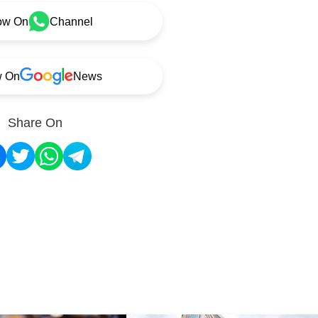
ow On
Channel
w On
News
Share On