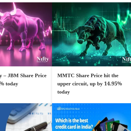
y – JBM Share Price
MMTC Share Price hit the
7% today
upper circuit, up by 14.95%
today