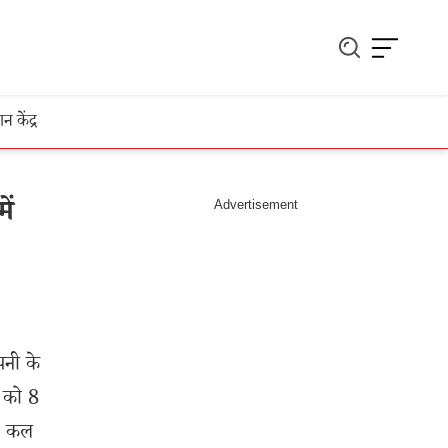
ञान केंद्र
ें
ंपनी के
र को 8
े। कल