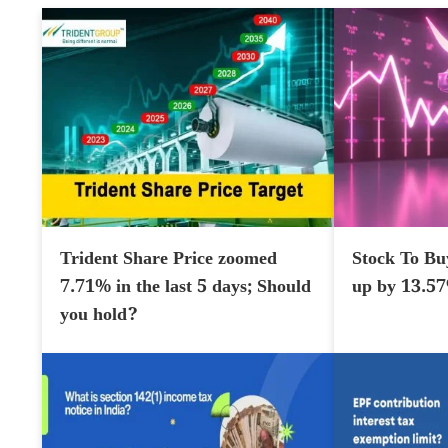
Trident Share Price zoomed
Stock To Bu
7.71% in the last 5 days; Should
up by 13.5
you hold?