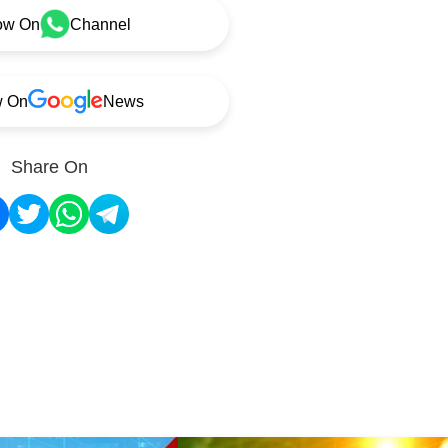
ow On
Channel
w On
News
Share On