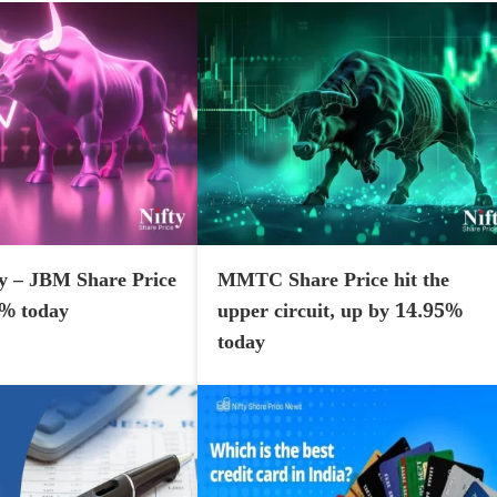
y – JBM Share Price
MMTC Share Price hit the
7% today
upper circuit, up by 14.95%
today