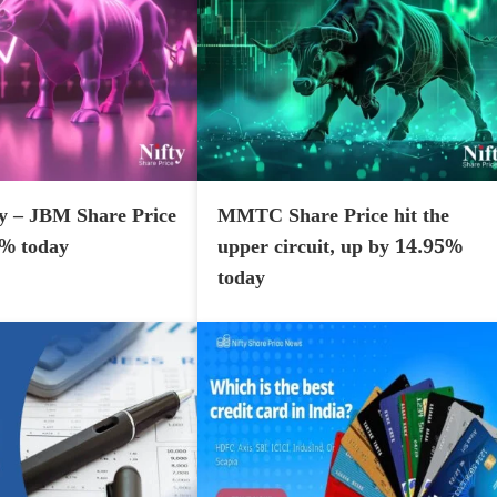
y – JBM Share Price
MMTC Share Price hit the
7% today
upper circuit, up by 14.95%
today