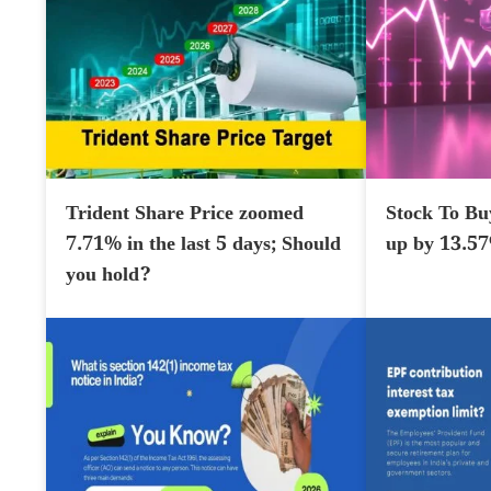
Trident Share Price zoomed
Stock To Bu
7.71% in the last 5 days; Should
up by 13.5
you hold?