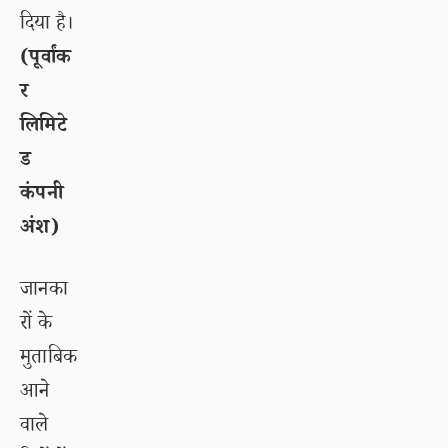
दिया है।
(पूर्वांक
र
लिमिटे
ड
कंपनी
अंश)
जानका
रों के
मुताबिक
आने
वाले