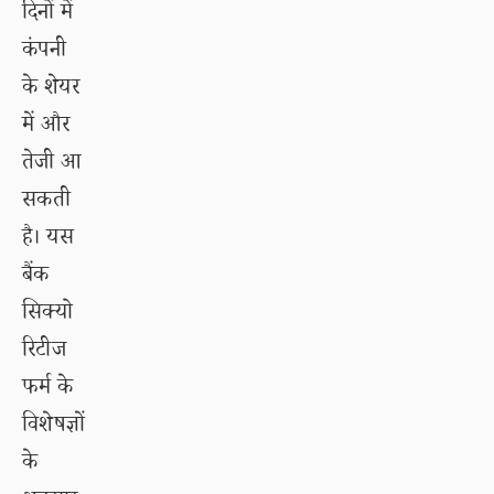
दिनों में
कंपनी
के शेयर
में और
तेजी आ
सकती
है। यस
बैंक
सिक्यो
रिटीज
फर्म के
विशेषज्ञों
के