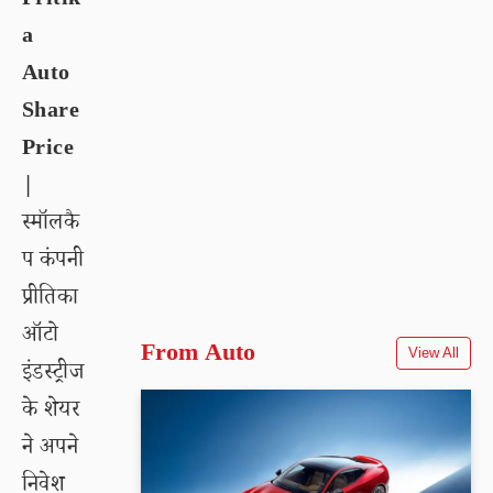
Pritik
a
Auto
Share
Price
|
स्मॉलकै
प कंपनी
प्रीतिका
ऑटो
From Auto
View All
इंडस्ट्रीज
के शेयर
ने अपने
निवेश