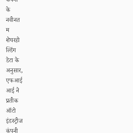
कंपनी
के
नवीनत
म
शेयरहो
ल्डिंग
डेटा के
अनुसार,
एफआई
आई ने
प्रतीक
ऑटो
इंडस्ट्रीज
कंपनी