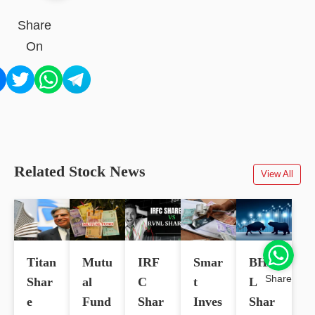
Share
On
Related Stock News
View All
Titan
Mutu
IRF
Smar
BHE
Share
Shar
al
C
t
L
e
Fund
Shar
Inves
Shar