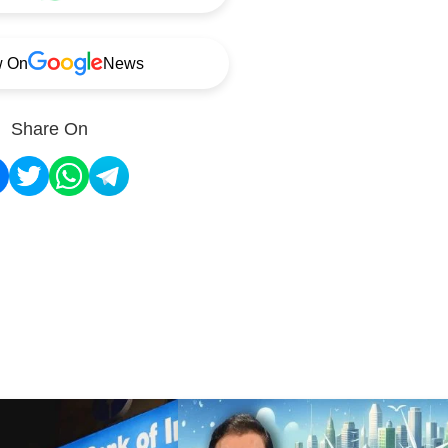
w On
News
Share On