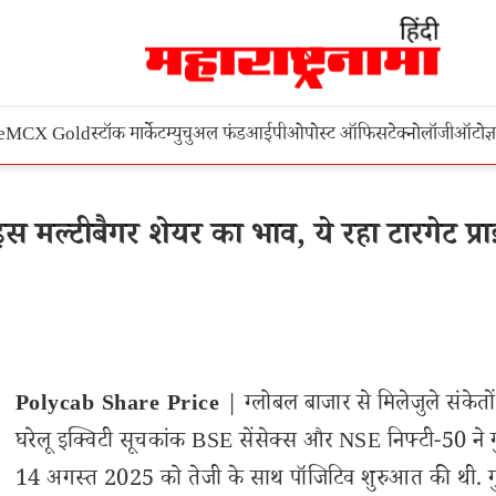
e
MCX Gold
स्टॉक मार्केट
म्युचुअल फंड
आईपीओ
पोस्ट ऑफिस
टेक्नोलॉजी
ऑटो
ज्
 मल्टीबैगर शेयर का भाव, ये रहा टारगेट प्र
Polycab Share Price
| ग्लोबल बाजार से मिलेजुले संकेतो
घरेलू इक्विटी सूचकांक BSE सेंसेक्स और NSE निफ्टी-50 ने ग
14 अगस्त 2025 को तेजी के साथ पॉजिटिव शुरुआत की थी. गु