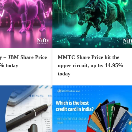
y – JBM Share Price
MMTC Share Price hit the
7% today
upper circuit, up by 14.95%
today