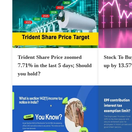
Trident Share Price zoomed
Stock To Bu
7.71% in the last 5 days; Should
up by 13.5
you hold?