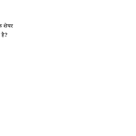
े शेयर
 है?