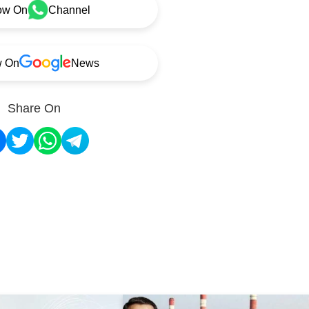
ow On
Channel
w On
News
Share On