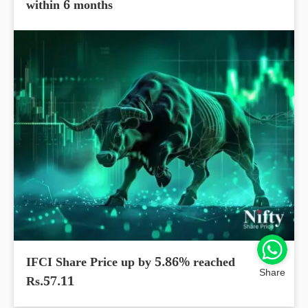
within 6 months
IFCI Share Price up by 5.86% reached
Share
Rs.57.11