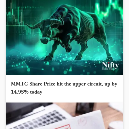
MMTC Share Price hit the upper circuit, up by
14.95% today