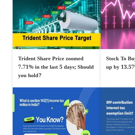
Trident Share Price zoomed
Stock To Bu
7.71% in the last 5 days; Should
up by 13.5
you hold?