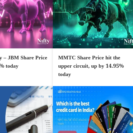
y – JBM Share Price
MMTC Share Price hit the
7% today
upper circuit, up by 14.95%
today