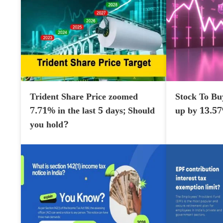
Trident Share Price zoomed
Stock To Bu
7.71% in the last 5 days; Should
up by 13.5
you hold?