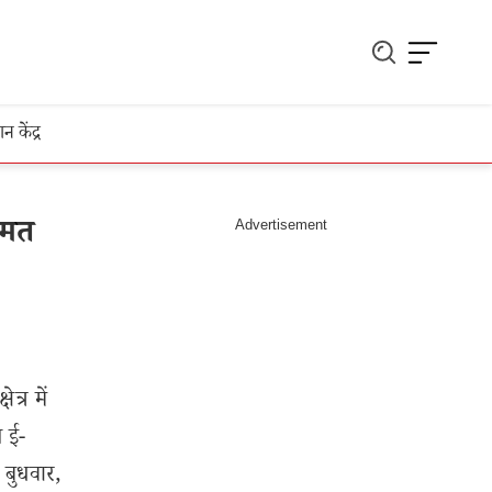
ञान केंद्र
ीमत
त्र में
न ई-
 बुधवार,