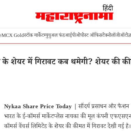
e
MCX Gold
स्टॉक मार्केट
म्युचुअल फंड
आईपीओ
पोस्ट ऑफिस
टेक्नोलॉजी
ऑटो
ज्
े शेयर में गिरावट कब थमेगी? शेयर की क
Nykaa Share Price Today |
सौंदर्य प्रसाधन और फैशन क्षे
भारत के ई-कॉमर्स मार्केटप्लेस नायका की मूल कंपनी एफएसए
कॉमर्स वेंचर्स लिमिटेड के शेयर की कीमत में गिरावट देखी गई है।