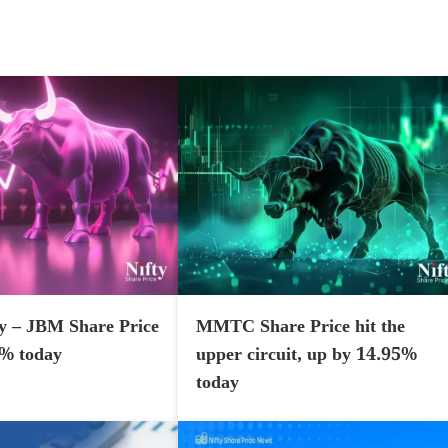
y – JBM Share Price
MMTC Share Price hit the
7% today
upper circuit, up by 14.95%
today