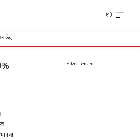
ञान केंद्र
40%
ल
रल
ंभावना