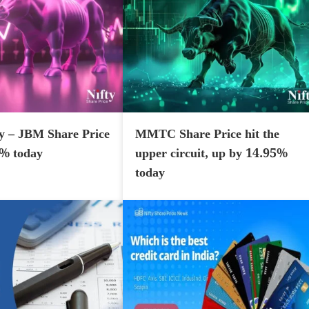
y – JBM Share Price
MMTC Share Price hit the
7% today
upper circuit, up by 14.95%
today