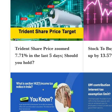
Trident Share Price zoomed
Stock To Bu
7.71% in the last 5 days; Should
up by 13.5
you hold?