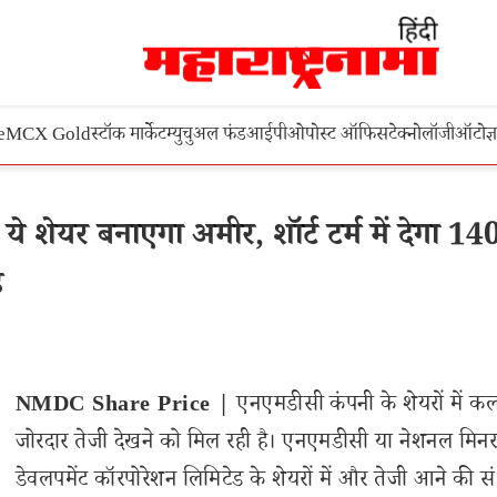
e
MCX Gold
स्टॉक मार्केट
म्युचुअल फंड
आईपीओ
पोस्ट ऑफिस
टेक्नोलॉजी
ऑटो
ज्
शेयर बनाएगा अमीर, शॉर्ट टर्म में देगा 1
ह
NMDC Share Price |
एनएमडीसी कंपनी के शेयरों में क
जोरदार तेजी देखने को मिल रही है। एनएमडीसी या नेशनल मिन
डेवलपमेंट कॉरपोरेशन लिमिटेड के शेयरों में और तेजी आने की स