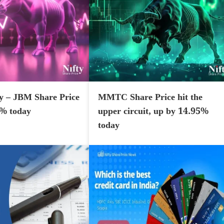
y – JBM Share Price
MMTC Share Price hit the
7% today
upper circuit, up by 14.95%
today