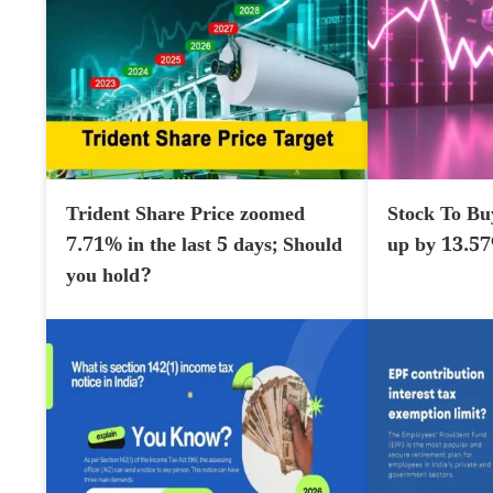
Trident Share Price zoomed
Stock To Bu
7.71% in the last 5 days; Should
up by 13.5
you hold?