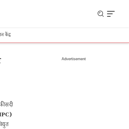
ञान केंद्र
र
 फीसदी
HPC)
द्युत