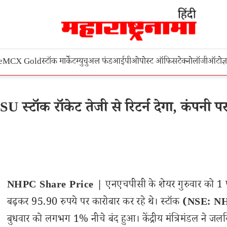
e
MCX Gold
स्टॉक मार्केट
म्युचुअल फंड
आईपीओ
पोस्ट ऑफिस
टेक्नोलॉजी
ऑटो
ज्
्टॉक रॉकेट तेजी से रिटर्न देगा, कंपनी प
NHPC Share Price |
एनएचपीसी के शेयर गुरुवार को 1
बढ़कर 95.90 रुपये पर कारोबार कर रहे थे। स्टॉक
(NSE: N
बुधवार को लगभग 1% नीचे बंद हुआ। केंद्रीय मंत्रिमंडल ने जलवि