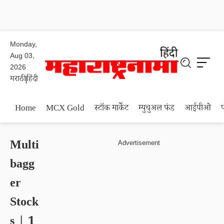
Monday,
Aug 03,
2026
मराठी
हिंदी
Home
MCX Gold
स्टॉक मार्केट
म्युचुअल फंड
आईपीओ
Multi
bagg
er
Stock
s | 1