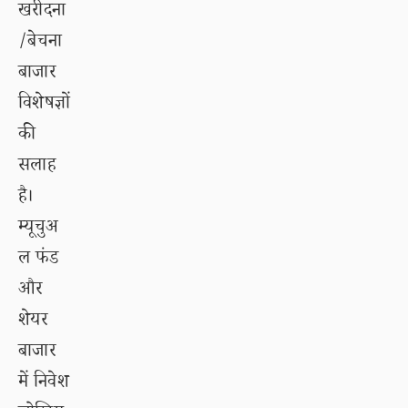
खरीदना
/बेचना
बाजार
विशेषज्ञों
की
सलाह
है।
म्यूचुअ
ल फंड
और
शेयर
बाजार
में निवेश