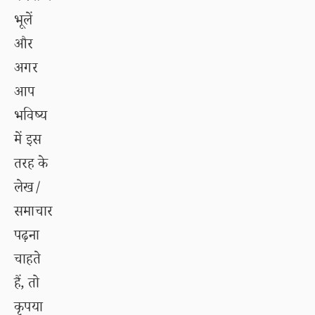
भूलें
और
अगर
आप
भविष्य
में इस
तरह के
लेख/
समाचार
पढ़ना
चाहते
हैं, तो
कृपया