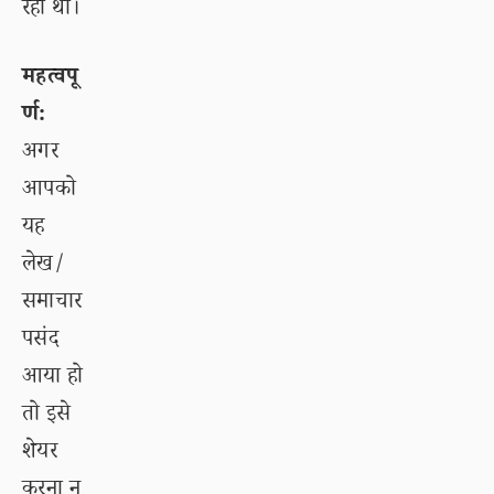
रहा था।
महत्वपू
र्ण:
अगर
आपको
यह
लेख/
समाचार
पसंद
आया हो
तो इसे
शेयर
करना न