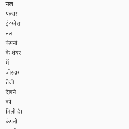
नल
पल्सर
इंटरनेश
नल
कंपनी
के शेयर
में
जोरदार
तेजी
देखने
को
मिली है।
कंपनी