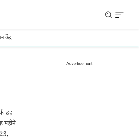
ञान केंद्र
र्फ छह
छह महीने
 23,