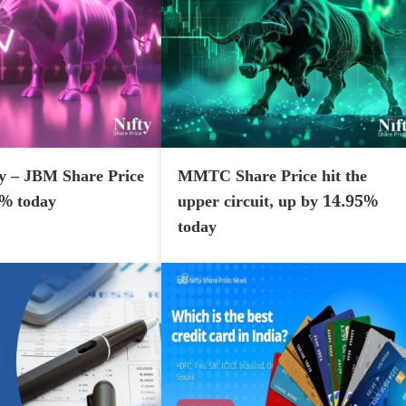
y – JBM Share Price
MMTC Share Price hit the
7% today
upper circuit, up by 14.95%
today