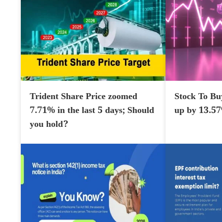
Trident Share Price zoomed
Stock To Bu
7.71% in the last 5 days; Should
up by 13.5
you hold?