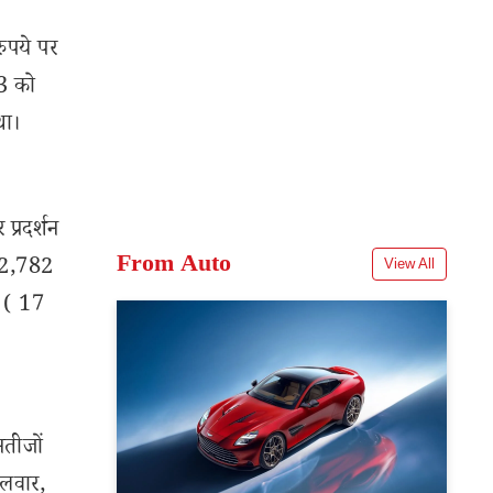
रुपये पर
23 को
था।
प्रदर्शन
From Auto
को 2,782
View All
र ( 17
नतीजों
गलवार,