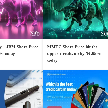
y – JBM Share Price
MMTC Share Price hit the
7% today
upper circuit, up by 14.95%
today