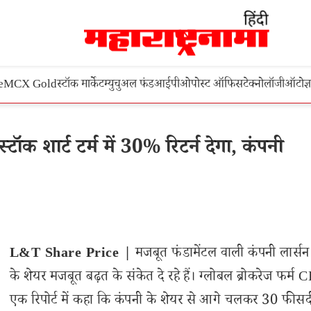
e
MCX Gold
स्टॉक मार्केट
म्युचुअल फंड
आईपीओ
पोस्ट ऑफिस
टेक्नोलॉजी
ऑटो
ज्
 शार्ट टर्म में 30% रिटर्न देगा, कंपनी
L&T Share Price |
मजबूत फंडामेंटल वाली कंपनी लार्सन एं
के शेयर मजबूत बढ़त के संकेत दे रहे हैं। ग्लोबल ब्रोकरेज फर्म
एक रिपोर्ट में कहा कि कंपनी के शेयर से आगे चलकर 30 फीसदी 