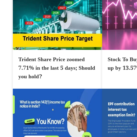
Trident Share Price zoomed
Stock To Bu
7.71% in the last 5 days; Should
up by 13.5
you hold?