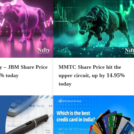
y – JBM Share Price
MMTC Share Price hit the
7% today
upper circuit, up by 14.95%
today