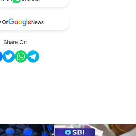
w On
News
Share On