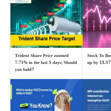
Trident Share Price zoomed
Stock To Bu
7.71% in the last 5 days; Should
up by 13.5
you hold?