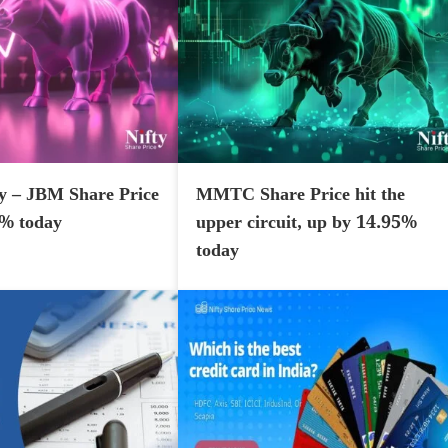
y – JBM Share Price
MMTC Share Price hit the
7% today
upper circuit, up by 14.95%
today