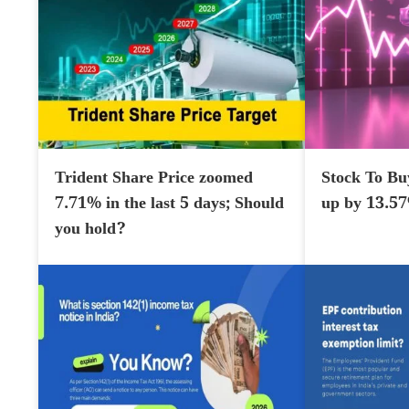
Trident Share Price zoomed
Stock To Bu
7.71% in the last 5 days; Should
up by 13.5
you hold?