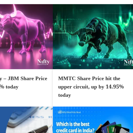
y – JBM Share Price
MMTC Share Price hit the
7% today
upper circuit, up by 14.95%
today