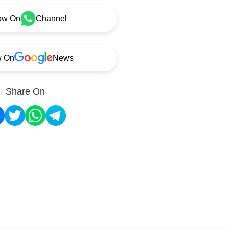
ow On
Channel
w On
News
Share On