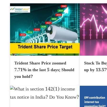
Trident Share Price zoomed
Stock To Bu
7.71% in the last 5 days; Should
up by 13.5
you hold?