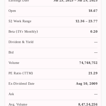
Earnings Date
Jul 25, 2025 – Jul 29, 2025
Open
18.67
52 Week Range
12.36 – 23.77
Beta (5Yr Monthly)
0.20
Divident & Yield
—
Bid
—
Volume
74,748,752
PE Ratio (TTM)
21.29
Ex-Dividend Date
Aug 10, 2009
Ask
—
Avg. Volume
8,47,54,256