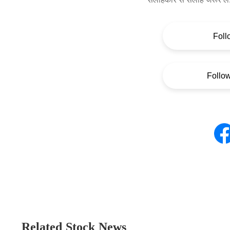
Foll
Follo
Related Stock News