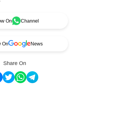
ow On
Channel
w On
News
Share On