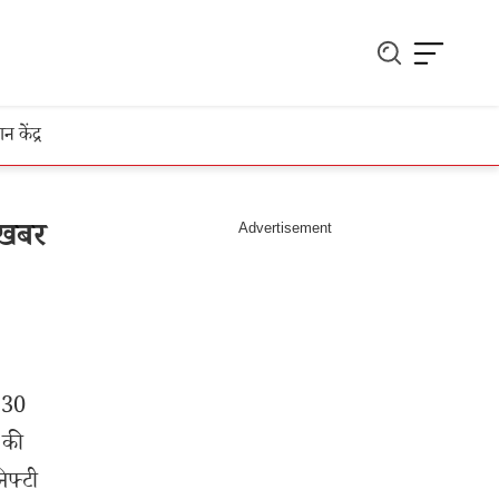
ञान केंद्र
 खबर
 30
 की
िफ्टी