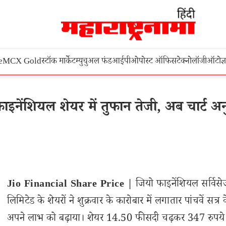
e
MCX Gold
स्टॉक मार्केट
म्युचुअल फंड
आईपीओ
पोस्ट ऑफिस
टेक्नोलॉजी
ऑटो
ज्
नेंशियल शेयर में तुफान तेजी, अब चार्ट अ
Jio Financial Share Price |
जियो फाइनेंशियल सर्विसे
लिमिटेड के शेयरों ने शुक्रवार के कारोबार में लगातार पांचवें सत्र
अपने लाभ को बढ़ाया। शेयर 14.50 फीसदी चढ़कर 347 रुपये