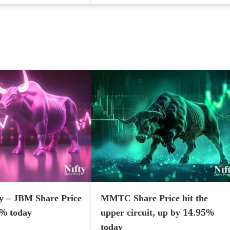
y – JBM Share Price
MMTC Share Price hit the
7% today
upper circuit, up by 14.95%
today