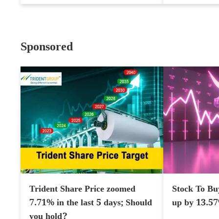
Sponsored
Trident Share Price zoomed
Stock To Bu
7.71% in the last 5 days; Should
up by 13.5
you hold?