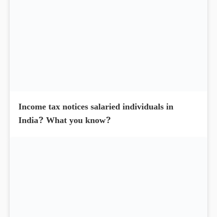
MMTC Share Price hit the upper circuit, up by
14.95% today
Income tax notices salaried individuals in